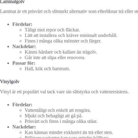
Laminatgolv
Laminat är ett prisvärt och slitstarkt alternativ som efterliknar trä eller st
Fördelar:
Tåligt mot repor och fläckar.
Lätt att installera och kräver minimalt underhåll.
Finns i många olika mönster och färger.
Nackdelar:
Känns hårdare och kallare än trägolv.
Går inte att slipa eller renovera.
Passar för:
Hall, kök och barnrum.
Vinylgolv
Vinyl är ett populärt val tack vare sin slitstyrka och vattenresistens.
Fördelar:
Vattentåligt och enkelt att rengöra.
Mjukt och behagligt att gå på.
Prisvärt och finns i många olika stilar.
Nackdelar:
Kan kännas mindre exklusivt än trä eller sten.
Billigare varianter kan vara mindre hållbara.