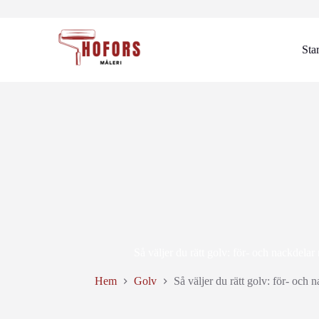
Hoppa
till
innehåll
Sta
Så väljer du rätt golv: för- och nackdelar
Hem
Golv
Så väljer du rätt golv: för- och 