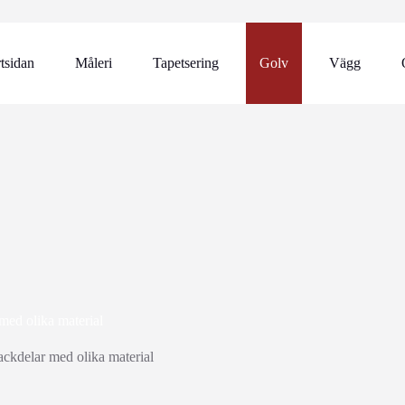
rtsidan
Måleri
Tapetsering
Golv
Vägg
 med olika material
nackdelar med olika material