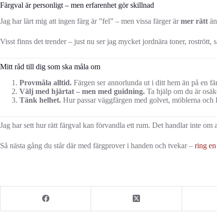
Färgval är personligt – men erfarenhet gör skillnad
Jag har lärt mig att ingen färg är ”fel” – men vissa färger är
mer rätt
än
Visst finns det trender – just nu ser jag mycket jordnära toner, rostrött
Mitt råd till dig som ska måla om
Provmåla alltid.
Färgen ser annorlunda ut i ditt hem än på en fä
Välj med hjärtat – men med guidning.
Ta hjälp om du är osäke
Tänk helhet.
Hur passar väggfärgen med golvet, möblerna och l
Jag har sett hur rätt färgval kan förvandla ett rum. Det handlar inte om a
Så nästa gång du står där med färgprover i handen och tvekar –
ring en