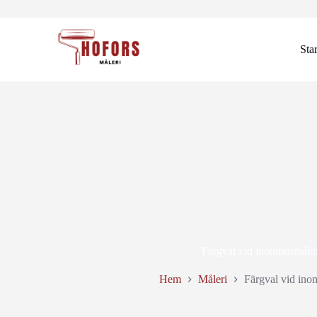
Hoppa
till
innehåll
Sta
Färgval vid inomhusmåln
Hem
Måleri
Färgval vid in