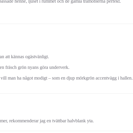
passade henne, ljuset i rummet och de gamla trämöblerna perfekt.
an att kännas ogästvänligt.
r en fräsch grön nyans göra underverk.
nd vill man ha något modigt – som en djup mörkgrön accentvägg i hallen.
a mer, rekommenderar jag en tvättbar halvblank yta.