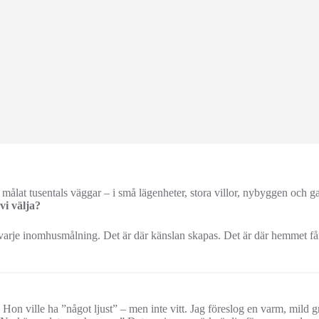
g målat tusentals väggar – i små lägenheter, stora villor, nybyggen och
vi välja?
i varje inomhusmålning. Det är där känslan skapas. Det är där hemmet få
Hon ville ha ”något ljust” – men inte vitt. Jag föreslog en varm, mild g