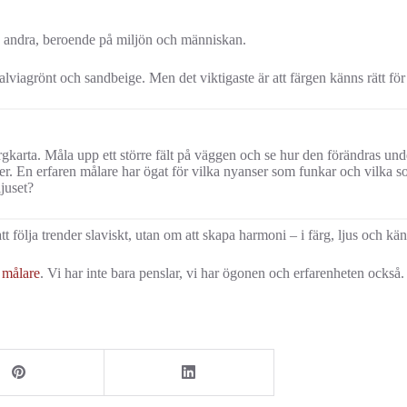
 andra, beroende på miljön och människan.
, salviagrönt och sandbeige. Men det viktigaste är att färgen känns rätt 
rgkarta. Måla upp ett större fält på väggen och se hur den förändras un
r. En erfaren målare har ögat för vilka nyanser som funkar och vilka so
juset?
tt följa trender slaviskt, utan om att skapa harmoni – i färg, ljus och kän
 målare
. Vi har inte bara penslar, vi har ögonen och erfarenheten också.