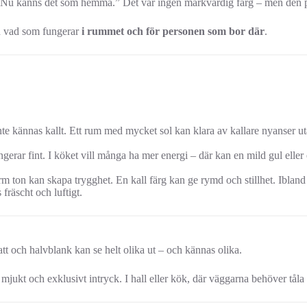
og: ”Nu känns det som hemma.” Det var ingen märkvärdig färg – men den 
an vad som fungerar
i rummet och för personen som bor där
.
te kännas kallt. Ett rum med mycket sol kan klara av kallare nyanser ut
gerar fint. I köket vill många ha mer energi – där kan en mild gul elle
rm ton kan skapa trygghet. En kall färg kan ge rymd och stillhet. Ibla
fräscht och luftigt.
t och halvblank kan se helt olika ut – och kännas olika.
 mjukt och exklusivt intryck. I hall eller kök, där väggarna behöver tål