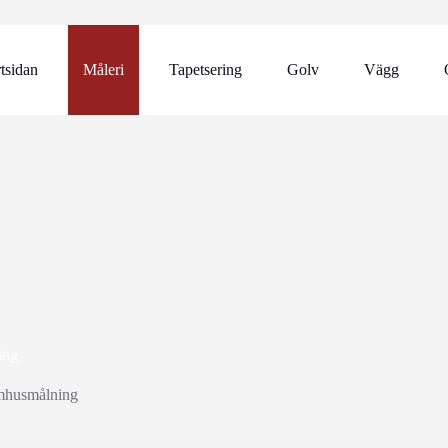
rtsidan
Måleri
Tapetsering
Golv
Vägg
ing
omhusmålning