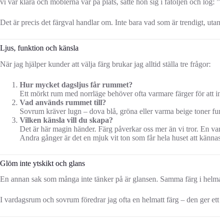
vi var klara och möblerna var på plats, satte hon sig i fåtöljen och l
Det är precis det färgval handlar om. Inte bara vad som är trendigt, ut
Ljus, funktion och känsla
När jag hjälper kunder att välja färg brukar jag alltid ställa tre frågor:
Hur mycket dagsljus får rummet?
Ett mörkt rum med norrläge behöver ofta varmare färger för att in
Vad används rummet till?
Sovrum kräver lugn – dova blå, gröna eller varma beige toner fun
Vilken känsla vill du skapa?
Det är här magin händer. Färg påverkar oss mer än vi tror. En va
Andra gånger är det en mjuk vit ton som får hela huset att kännas 
Glöm inte ytskikt och glans
En annan sak som många inte tänker på är glansen. Samma färg i helmat
I vardagsrum och sovrum föredrar jag ofta en helmatt färg – den ger ett